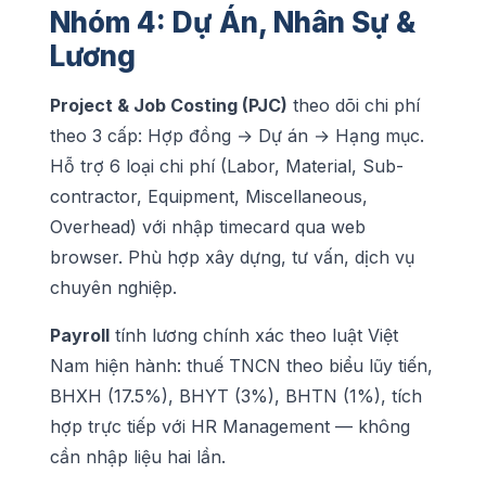
Nhóm 4: Dự Án, Nhân Sự &
Lương
Project & Job Costing (PJC)
theo dõi chi phí
theo 3 cấp: Hợp đồng → Dự án → Hạng mục.
Hỗ trợ 6 loại chi phí (Labor, Material, Sub-
contractor, Equipment, Miscellaneous,
Overhead) với nhập timecard qua web
browser. Phù hợp xây dựng, tư vấn, dịch vụ
chuyên nghiệp.
Payroll
tính lương chính xác theo luật Việt
Nam hiện hành: thuế TNCN theo biểu lũy tiến,
BHXH (17.5%), BHYT (3%), BHTN (1%), tích
hợp trực tiếp với HR Management — không
cần nhập liệu hai lần.