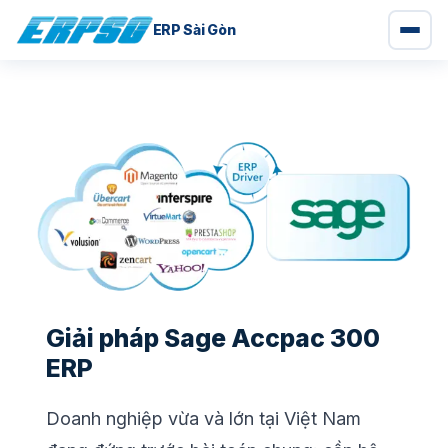
ERP Sài Gòn
Chuyển
đến
nội
dung
Giải pháp Sage Accpac 300
ERP
Doanh nghiệp vừa và lớn tại Việt Nam