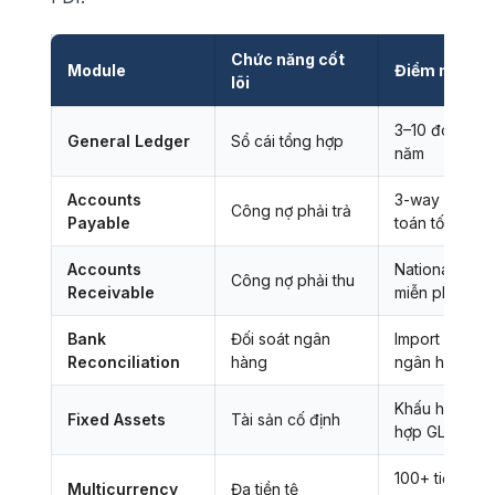
Chức năng cốt
Module
Điểm nổi bật
lõi
3–10 đoạn tài
General Ledger
Sổ cái tổng hợp
năm
Accounts
3-way matchin
Công nợ phải trả
Payable
toán tối ưu
Accounts
National Acc
Công nợ phải thu
Receivable
miễn phí
Bank
Đối soát ngân
Import OFX/C
Reconciliation
hàng
ngân hàng
Khấu hao đa 
Fixed Assets
Tài sản cố định
hợp GL
100+ tiền tệ, 
Multicurrency
Đa tiền tệ