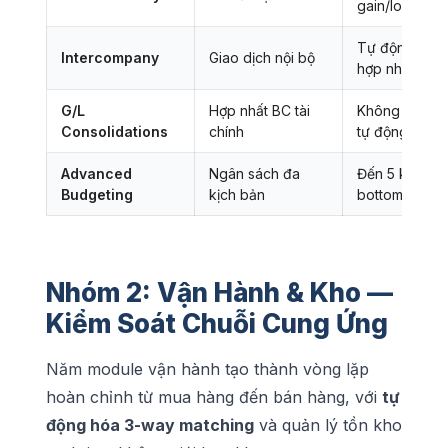
gain/loss
Tự động loại 
Intercompany
Giao dịch nội bộ
hợp nhất
G/L
Hợp nhất BC tài
Không giới hạ
Consolidations
chính
tự động
Advanced
Ngân sách đa
Đến 5 kịch b
Budgeting
kịch bản
bottom-up
Nhóm 2: Vận Hành & Kho —
Kiểm Soát Chuỗi Cung Ứng
Năm module vận hành tạo thành vòng lặp
hoàn chỉnh từ mua hàng đến bán hàng, với
tự
động hóa 3-way matching
và quản lý tồn kho