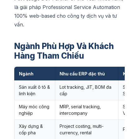
là giải pháp Professional Service Automation
100% web-based cho công ty dịch vụ và tư
vấn.
Ngành Phù Hợp Và Khách
Hàng Tham Chiếu
Ngành
Nhu cầu ERP đặc thù
Khách 
Sản xuất ô tô &
Lot tracking, JIT, BOM đa
SEWS-C
linh kiện
cấp
Sumide
Máy móc công
MRP, serial tracking,
Sumitom
nghiệp
intercompany
VN
Xây dựng &
Project costing, multi-
PERI F
cốp pha
currency, rental