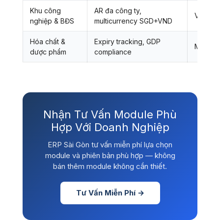
Khu công
AR đa công ty,
VSIP A
nghiệp & BĐS
multicurrency SGD+VND
Hóa chất &
Expiry tracking, GDP
Mundiph
dược phẩm
compliance
Nhận Tư Vấn Module Phù
Hợp Với Doanh Nghiệp
ERP Sài Gòn tư vấn miễn phí lựa chọn
module và phiên bản phù hợp — không
bán thêm module không cần thiết.
Tư Vấn Miễn Phí →