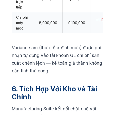
trực
✓
tiếp
Chi phí
+1,100,000
máy
8,000,000
9,100,000
❌
móc
Variance âm (thực tế > định mức) được ghi
nhận tự động vào tài khoản GL chi phí sản
xuất chênh lệch — kế toán giá thành không
cần tính thủ công.
6. Tích Hợp Với Kho và Tài
Chính
Manufacturing Suite kết nối chặt chẽ với