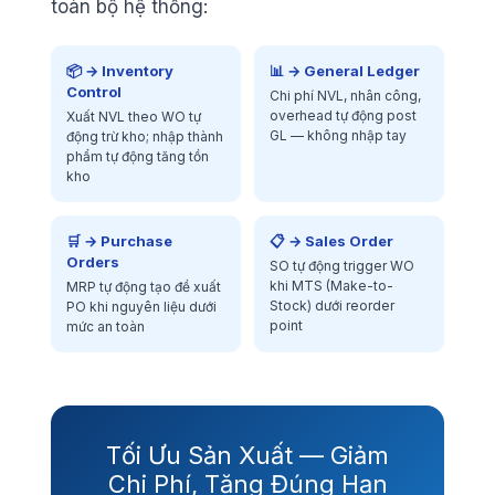
toàn bộ hệ thống:
📦 → Inventory
📊 → General Ledger
Control
Chi phí NVL, nhân công,
overhead tự động post
Xuất NVL theo WO tự
GL — không nhập tay
động trừ kho; nhập thành
phẩm tự động tăng tồn
kho
🛒 → Purchase
📋 → Sales Order
Orders
SO tự động trigger WO
khi MTS (Make-to-
MRP tự động tạo đề xuất
Stock) dưới reorder
PO khi nguyên liệu dưới
point
mức an toàn
Tối Ưu Sản Xuất — Giảm
Chi Phí, Tăng Đúng Hạn