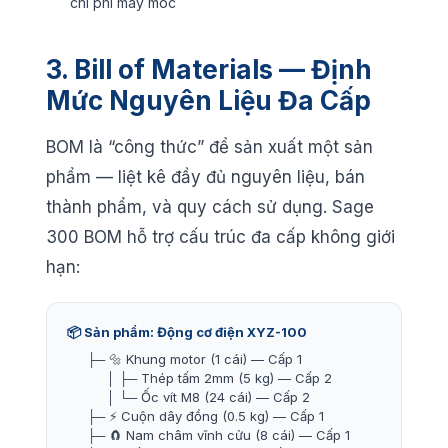
chi phí máy móc
3. Bill of Materials — Định
Mức Nguyên Liệu Đa Cấp
BOM là “công thức” để sản xuất một sản
phẩm — liệt kê đầy đủ nguyên liệu, bán
thành phẩm, và quy cách sử dụng. Sage
300 BOM hỗ trợ cấu trúc đa cấp không giới
hạn:
📦 Sản phẩm: Động cơ điện XYZ-100
├─ 🔩 Khung motor (1 cái) — Cấp 1
│ ├─ Thép tấm 2mm (5 kg) — Cấp 2
│ └─ Ốc vít M8 (24 cái) — Cấp 2
├─ ⚡ Cuộn dây đồng (0.5 kg) — Cấp 1
├─ 🧲 Nam châm vĩnh cửu (8 cái) — Cấp 1