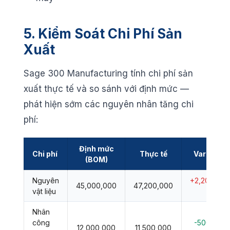
5. Kiểm Soát Chi Phí Sản
Xuất
Sage 300 Manufacturing tính chi phí sản
xuất thực tế và so sánh với định mức —
phát hiện sớm các nguyên nhân tăng chi
phí:
Định mức
Chi phí
Thực tế
Variance
(BOM)
Nguyên
+2,200,000
45,000,000
47,200,000
vật liệu
❌
Nhân
công
-500,000
12,000,000
11,500,000