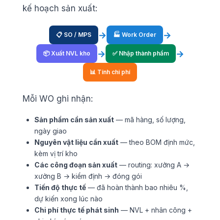
kế hoạch sản xuất:
→
→
📋 SO / MPS
🏭 Work Order
→
→
📦 Xuất NVL kho
✅ Nhập thành phẩm
📊 Tính chi phí
Mỗi WO ghi nhận:
Sản phẩm cần sản xuất
— mã hàng, số lượng,
ngày giao
Nguyên vật liệu cần xuất
— theo BOM định mức,
kèm vị trí kho
Các công đoạn sản xuất
— routing: xưởng A →
xưởng B → kiểm định → đóng gói
Tiến độ thực tế
— đã hoàn thành bao nhiêu %,
dự kiến xong lúc nào
Chi phí thực tế phát sinh
— NVL + nhân công +