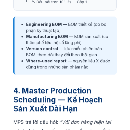
└─ 🔧 Dầu bôi trơn (0.1 lít) — Cấp 1
Engineering BOM
— BOM thiết kế (do bộ
phận kỹ thuật tạo)
Manufacturing BOM
— BOM sản xuất (có
thêm phế liệu, hệ số lãng phí)
Version control
— lưu nhiều phiên bản
BOM, theo dõi thay đổi theo thời gian
Where-used report
— nguyên liệu X được
dùng trong những sản phẩm nào
4. Master Production
Scheduling — Kế Hoạch
Sản Xuất Dài Hạn
MPS trả lời câu hỏi:
“Với đơn hàng hiện tại