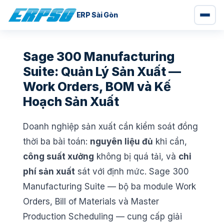
ERP Sài Gòn
Chuyển
đến
Sage 300 Manufacturing
nội
Suite: Quản Lý Sản Xuất —
dung
Work Orders, BOM và Kế
Hoạch Sản Xuất
Doanh nghiệp sản xuất cần kiểm soát đồng
thời ba bài toán:
nguyên liệu đủ
khi cần,
công suất xưởng
không bị quá tải, và
chi
phí sản xuất
sát với định mức. Sage 300
Manufacturing Suite — bộ ba module Work
Orders, Bill of Materials và Master
Production Scheduling — cung cấp giải