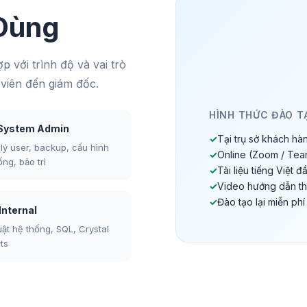
Dùng
p với trình độ và vai trò
viên đến giám đốc.
HÌNH THỨC ĐÀO T
 System Admin
✓
Tại trụ sở khách hà
lý user, backup, cấu hình
✓
Online (Zoom / Tea
ống, bảo trì
✓
Tài liệu tiếng Việt đ
✓
Video hướng dẫn t
✓
Đào tạo lại miễn phí
 Internal
uật hệ thống, SQL, Crystal
ts