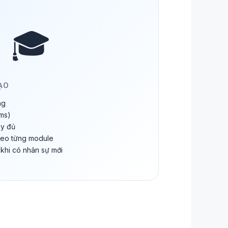
🎓
ẠO
ng
ms)
ầy đủ
heo từng module
 khi có nhân sự mới