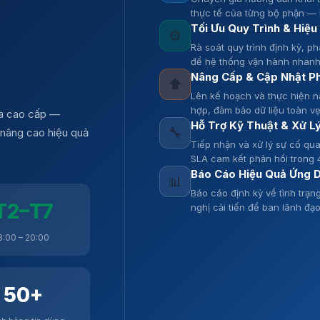
thực tế của từng bộ phận — 
Tối Ưu Quy Trình & Hiệu
⚙️
Rà soát quy trình định kỳ, ph
để hệ thống vận hành nhanh
Nâng Cấp & Cập Nhật P
⬆️
Lên kế hoạch và thực hiện n
hợp, đảm bảo dữ liệu toàn v
gia cao cấp —
Hỗ Trợ Kỹ Thuật & Xử L
🔧
à nâng cao hiệu quả
Tiếp nhận và xử lý sự cố qua 
SLA cam kết phản hồi trong 4
Báo Cáo Hiệu Quả Ứng 
📊
Báo cáo định kỳ về tình trạ
T2–T7
nghị cải tiến để ban lãnh đạ
8:00 – 20:00
50+