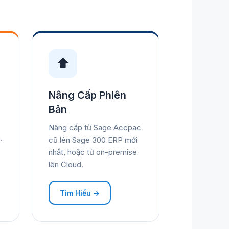
⬆️
Nâng Cấp Phiên
Bản
Nâng cấp từ Sage Accpac
.
cũ lên Sage 300 ERP mới
nhất, hoặc từ on-premise
lên Cloud.
Tìm Hiểu →