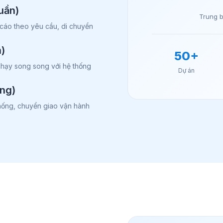
uần)
Trung 
o cáo theo yêu cầu, di chuyển
)
50+
chạy song song với hệ thống
Dự án
áng)
thống, chuyển giao vận hành