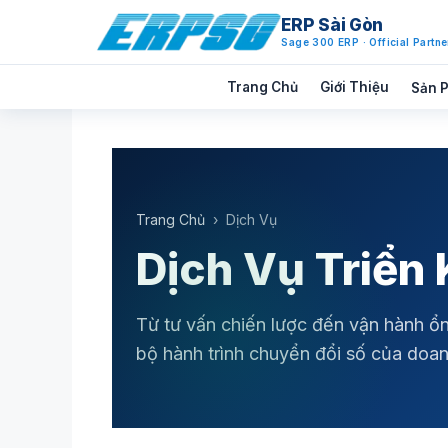
ERP Sài Gòn
Sage 300 ERP · Official Partne
Trang Chủ
Giới Thiệu
Sản 
Chuyển
đến
nội
dung
Trang Chủ
›
Dịch Vụ
Dịch Vụ Triển
Từ tư vấn chiến lược đến vận hành ổ
bộ hành trình chuyển đổi số của doa