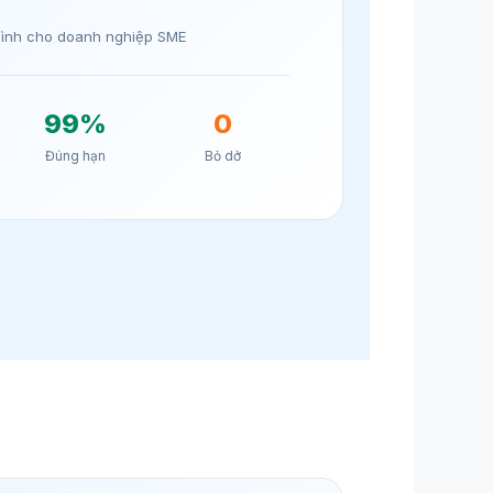
bình cho doanh nghiệp SME
99%
0
Đúng hạn
Bỏ dở