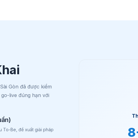
Khai
 Sài Gòn đã được kiểm
go-live đúng hạn với
Th
uần)
8
ầu To-Be, đề xuất giải pháp