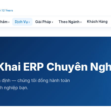
r 12 Years
Khách Hàng
Phẩm
Dịch Vụ
Giải Pháp
Theo Ngành
 Khai ERP Chuyên Ng
n định — chúng tôi đồng hành toàn
nh nghiệp bạn.