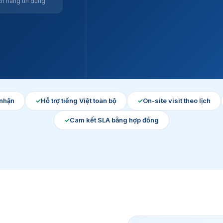
h hàng tin dùng
nhận
✓
Hỗ trợ tiếng Việt toàn bộ
✓
On-site visit theo lịch
✓
Cam kết SLA bằng hợp đồng