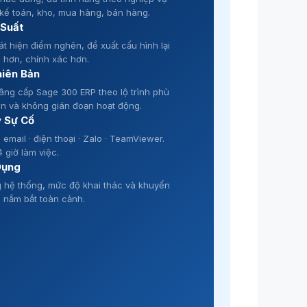
kế toán, kho, mua hàng, bán hàng.
 Suất
át hiện điểm nghẽn, đề xuất cấu hình lại
 hơn, chính xác hơn.
hiên Bản
âng cấp Sage 300 ERP theo lộ trình phù
ẹn và không gián đoạn hoạt động.
ý Sự Cố
email · điện thoại · Zalo · TeamViewer.
 giờ làm việc.
Dụng
ng hệ thống, mức độ khai thác và khuyến
o nắm bắt toàn cảnh.