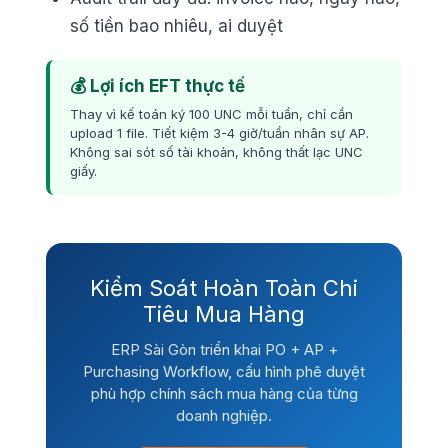
số tiền bao nhiêu, ai duyệt
💰 Lợi ích EFT thực tế
Thay vì kế toán ký 100 UNC mỗi tuần, chỉ cần
upload 1 file. Tiết kiệm 3-4 giờ/tuần nhân sự AP.
Không sai sót số tài khoản, không thất lạc UNC
giấy.
Kiểm Soát Hoàn Toàn Chi
Tiêu Mua Hàng
ERP Sài Gòn triển khai PO + AP +
Purchasing Workflow, cấu hình phê duyệt
phù hợp chính sách mua hàng của từng
doanh nghiệp.