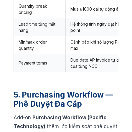
Quantity break
Mua ≥1000 cái tự động áp giá sỉ
pricing
Lead time từng mặt
Hệ thống tính ngày đặt hàng tự
hàng
point
Min/max order
Cảnh báo khi số lượng PO khô
quantity
max
Due date AP invoice tự động tí
Payment terms
của từng NCC
5. Purchasing Workflow —
Phê Duyệt Đa Cấp
Add-on
Purchasing Workflow (Pacific
Technology)
thêm lớp kiểm soát phê duyệt