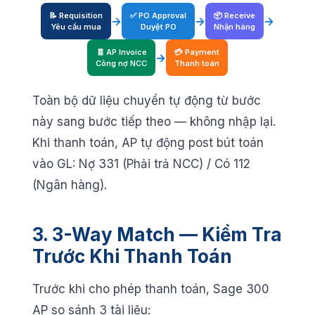
📝 Requisition
✅ PO Approval
📦 Receive
→
→
→
Yêu cầu mua
Duyệt PO
Nhận hàng
🧾 AP Invoice
💳 Payment
→
Công nợ NCC
Thanh toán
Toàn bộ dữ liệu chuyển tự động từ bước
này sang bước tiếp theo — không nhập lại.
Khi thanh toán, AP tự động post bút toán
vào GL: Nợ 331 (Phải trả NCC) / Có 112
(Ngân hàng).
3. 3-Way Match — Kiểm Tra
Trước Khi Thanh Toán
Trước khi cho phép thanh toán, Sage 300
AP so sánh 3 tài liệu: