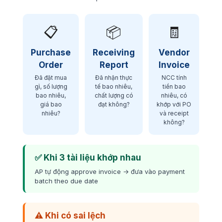
📋
📦
🧾
Purchase
Receiving
Vendor
Order
Report
Invoice
Đã đặt mua
Đã nhận thực
NCC tính
gì, số lượng
tế bao nhiêu,
tiền bao
bao nhiêu,
chất lượng có
nhiêu, có
giá bao
đạt không?
khớp với PO
nhiêu?
và receipt
không?
✅ Khi 3 tài liệu khớp nhau
AP tự động approve invoice → đưa vào payment
batch theo due date
⚠️ Khi có sai lệch