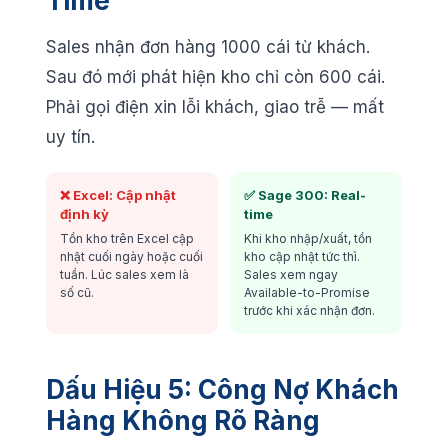
Time
Sales nhận đơn hàng 1000 cái từ khách.
Sau đó mới phát hiện kho chỉ còn 600 cái.
Phải gọi điện xin lỗi khách, giao trễ — mất
uy tín.
❌ Excel: Cập nhật
✅ Sage 300: Real-
định kỳ
time
Tồn kho trên Excel cập
Khi kho nhập/xuất, tồn
nhật cuối ngày hoặc cuối
kho cập nhật tức thì.
tuần. Lúc sales xem là
Sales xem ngay
số cũ.
Available-to-Promise
trước khi xác nhận đơn.
Dấu Hiệu 5: Công Nợ Khách
Hàng Không Rõ Ràng