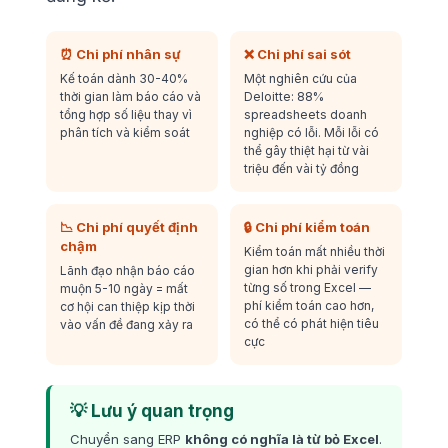
⏰ Chi phí nhân sự
❌ Chi phí sai sót
Kế toán dành 30-40%
Một nghiên cứu của
thời gian làm báo cáo và
Deloitte: 88%
tổng hợp số liệu thay vì
spreadsheets doanh
phân tích và kiểm soát
nghiệp có lỗi. Mỗi lỗi có
thể gây thiệt hại từ vài
triệu đến vài tỷ đồng
📉 Chi phí quyết định
🔒 Chi phí kiểm toán
chậm
Kiểm toán mất nhiều thời
gian hơn khi phải verify
Lãnh đạo nhận báo cáo
từng số trong Excel —
muộn 5-10 ngày = mất
phí kiểm toán cao hơn,
cơ hội can thiệp kịp thời
có thể có phát hiện tiêu
vào vấn đề đang xảy ra
cực
💡 Lưu ý quan trọng
Chuyển sang ERP
không có nghĩa là từ bỏ Excel
.