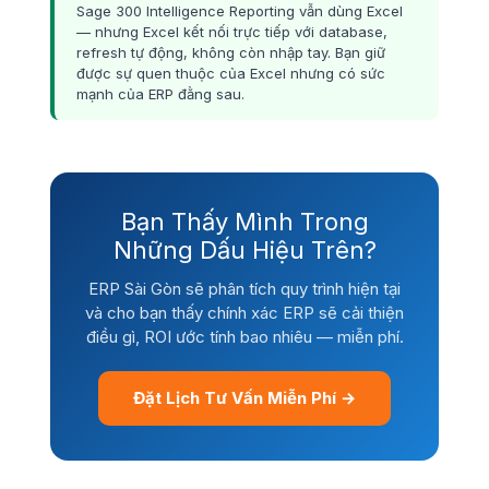
Sage 300 Intelligence Reporting vẫn dùng Excel
— nhưng Excel kết nối trực tiếp với database,
refresh tự động, không còn nhập tay. Bạn giữ
được sự quen thuộc của Excel nhưng có sức
mạnh của ERP đằng sau.
Bạn Thấy Mình Trong
Những Dấu Hiệu Trên?
ERP Sài Gòn sẽ phân tích quy trình hiện tại
và cho bạn thấy chính xác ERP sẽ cải thiện
điều gì, ROI ước tính bao nhiêu — miễn phí.
Đặt Lịch Tư Vấn Miễn Phí →