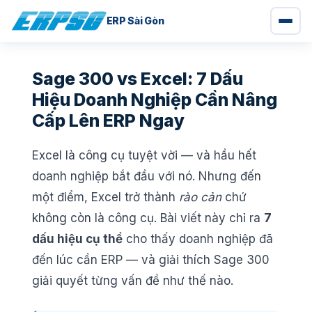
ERP Sài Gòn
Chuyển
đến
Sage 300 vs Excel: 7 Dấu
nội
Hiệu Doanh Nghiệp Cần Nâng
dung
Cấp Lên ERP Ngay
Excel là công cụ tuyệt vời — và hầu hết
doanh nghiệp bắt đầu với nó. Nhưng đến
một điểm, Excel trở thành
rào cản
chứ
không còn là công cụ. Bài viết này chỉ ra
7
dấu hiệu cụ thể
cho thấy doanh nghiệp đã
đến lúc cần ERP — và giải thích Sage 300
giải quyết từng vấn đề như thế nào.