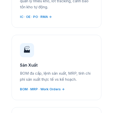
quản lý nhiều kho, lot tracking, cảnh báo
tồn kho tự động.
IC · OE · PO · RMA →
🏭
Sản Xuất
BOM đa cấp, lệnh sản xuất, MRP, tính chi
phí sản xuất thực tế vs kế hoạch.
BOM · MRP · Work Orders →