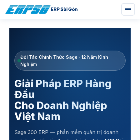
ERP Sài Gòn
Chuyển
đến
nội
dung
Đối Tác Chính Thức Sage · 12 Năm Kinh
Nghiệm
Giải Pháp ERP Hàng
Đầu
Cho Doanh Nghiệp
Việt Nam
Sage 300 ERP — phần mềm quản trị doanh