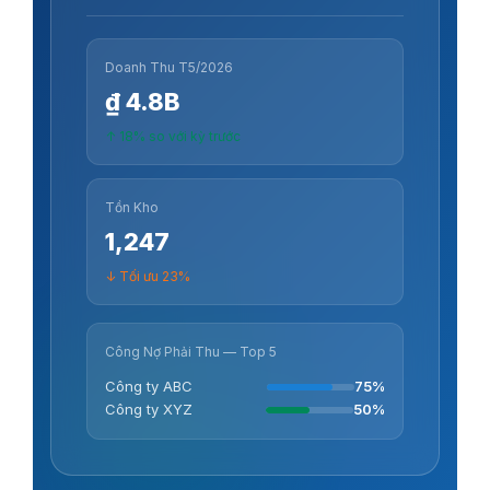
Doanh Thu T5/2026
₫ 4.8B
↑ 18% so với kỳ trước
Tồn Kho
1,247
↓ Tối ưu 23%
Công Nợ Phải Thu — Top 5
Công ty ABC
75%
Công ty XYZ
50%