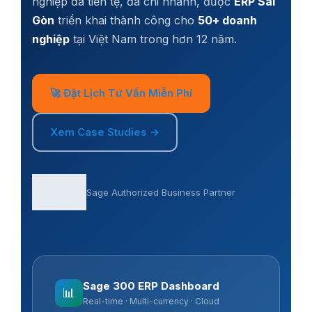
nghiệp đa tiền tệ, đa chi nhánh, được
ERP Sài
Gòn
triển khai thành công cho
50+ doanh
nghiệp
tại Việt Nam trong hơn 12 năm.
🚀 Đặt Lịch Tư Vấn Miễn Phí
Xem Case Studies →
Sage Authorized Business Partner
Sage 300 ERP Dashboard
📊
Real-time · Multi-currency · Cloud