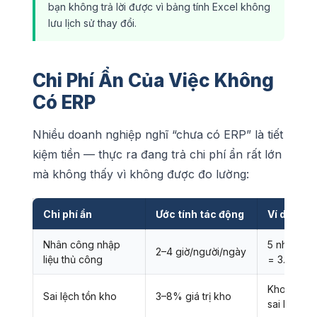
bạn không trả lời được vì bảng tính Excel không
lưu lịch sử thay đổi.
Chi Phí Ẩn Của Việc Không
Có ERP
Nhiều doanh nghiệp nghĩ “chưa có ERP” là tiết
kiệm tiền — thực ra đang trả chi phí ẩn rất lớn
mà không thấy vì không được đo lường:
Chi phí ẩn
Ước tính tác động
Ví dụ thực
Nhân công nhập
5 nhân viê
2–4 giờ/người/ngày
liệu thủ công
= 3.750 g
Kho 5 tỷ 
Sai lệch tồn kho
3–8% giá trị kho
sai lệch/n