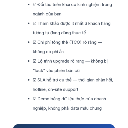
☑️ Đối tác triển khai có kinh nghiệm trong
ngành của bạn
☑️ Tham khảo được ít nhất 3 khách hàng
tương tự đang dùng thực tế
☑️ Chi phí tổng thể (TCO) rõ ràng —
không có phí ẩn
☑️ Lộ trình upgrade rõ ràng — không bị
“lock” vào phiên bản cũ
☑️ SLA hỗ trợ cụ thể — thời gian phản hồi,
hotline, on-site support
☑️ Demo bằng dữ liệu thực của doanh
nghiệp, không phải data mẫu chung