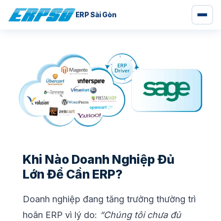
ERP Sài Gòn
Chuyển
đến
nội
dung
Khi Nào Doanh Nghiệp Đủ
Lớn Để Cần ERP?
Doanh nghiệp đang tăng trưởng thường trì
hoãn ERP vì lý do:
“Chúng tôi chưa đủ