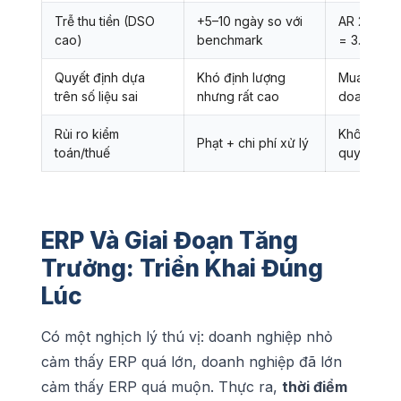
Trễ thu tiền (DSO
+5–10 ngày so với
AR 2 tỷ × 
cao)
benchmark
= 3.8 triệ
Quyết định dựa
Khó định lượng
Mua thừa h
trên số liệu sai
nhưng rất cao
doanh
Rủi ro kiểm
Không có au
Phạt + chi phí xử lý
toán/thuế
quyết toán
ERP Và Giai Đoạn Tăng
Trưởng: Triển Khai Đúng
Lúc
Có một nghịch lý thú vị: doanh nghiệp nhỏ
cảm thấy ERP quá lớn, doanh nghiệp đã lớn
cảm thấy ERP quá muộn. Thực ra,
thời điểm