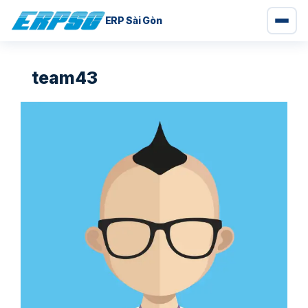
ERP Sài Gòn
Chuyển
đến
team43
nội
dung