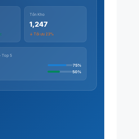
Tồn Kho
1,247
ớc
↓ Tối ưu 23%
 Top 5
75%
50%