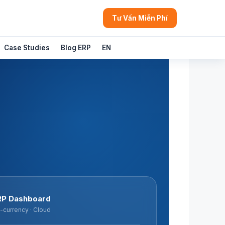
Tư Vấn Miễn Phí
Case Studies
Blog ERP
EN
RP Dashboard
i-currency · Cloud