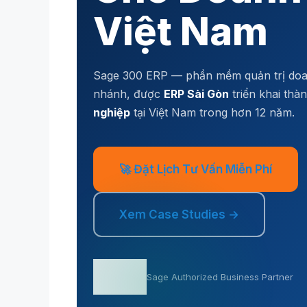
Việt Nam
Sage 300 ERP — phần mềm quản trị doanh
nhánh, được
ERP Sài Gòn
triển khai th
nghiệp
tại Việt Nam trong hơn 12 năm.
🚀 Đặt Lịch Tư Vấn Miễn Phí
Xem Case Studies →
Sage Authorized Business Partner