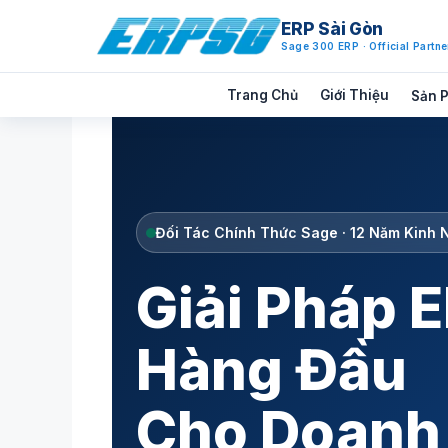
ERP Sài Gòn
Sage 300 ERP · Official Partne
Chuyển
Trang Chủ
Giới Thiệu
Sản 
đến
nội
dung
Đối Tác Chính Thức Sage · 12 Năm Kinh 
Giải Pháp 
Hàng Đầu
Cho Doanh