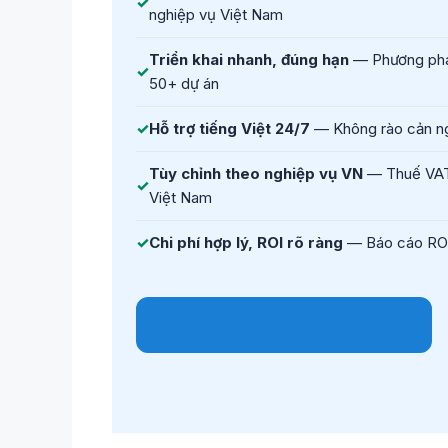
nghiệp vụ Việt Nam
Triển khai nhanh, đúng hạn
— Phương phá
50+ dự án
Hỗ trợ tiếng Việt 24/7
— Không rào cản n
Tùy chỉnh theo nghiệp vụ VN
— Thuế VAT
Việt Nam
Chi phí hợp lý, ROI rõ ràng
— Báo cáo ROI 
Tìm Hiểu Thêm Về Chúng Tôi →