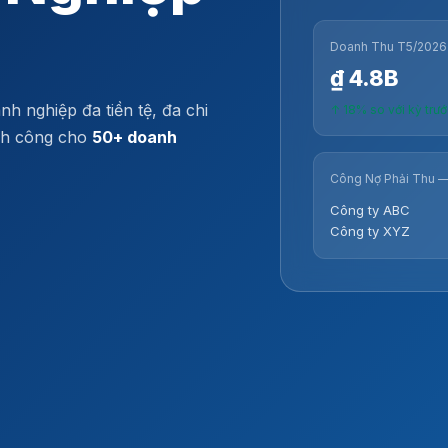
Doanh Thu T5/2026
₫ 4.8B
 nghiệp đa tiền tệ, đa chi
↑ 18% so với kỳ trư
ành công cho
50+ doanh
Công Nợ Phải Thu —
Công ty ABC
Công ty XYZ