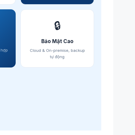
🔒
Bảo Mật Cao
ý hợp
Cloud & On-premise, backup
tự động