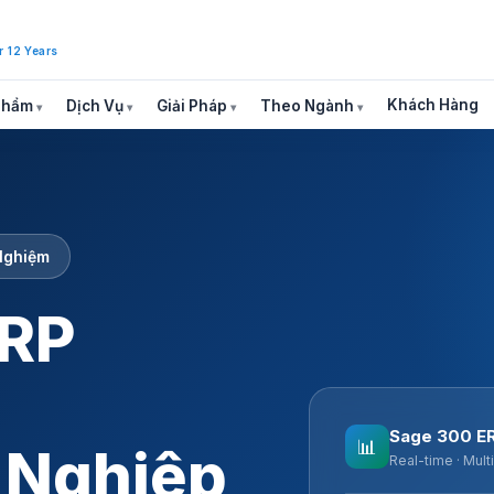
r 12 Years
Khách Hàng
Phẩm
Dịch Vụ
Giải Pháp
Theo Ngành
Nghiệm
ERP
Sage 300 E
📊
 Nghiệp
Real-time · Mult