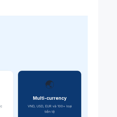
🌏
Multi-currency
ợc
VND, USD, EUR và 100+ loại
tiền tệ