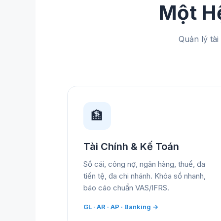
Một H
Quản lý tà
🏦
Tài Chính & Kế Toán
Sổ cái, công nợ, ngân hàng, thuế, đa
tiền tệ, đa chi nhánh. Khóa sổ nhanh,
báo cáo chuẩn VAS/IFRS.
GL · AR · AP · Banking →